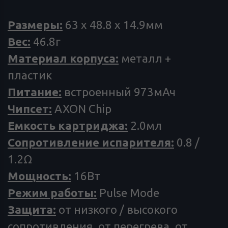
Размеры:
63 х 48.8 х 14.9мм
Вес:
46.8г
Материал корпуса:
металл +
пластик
Питание:
встроенный 973мАч
Чипсет:
AXON Chip
Емкость картриджа:
2.0мл
Сопротивление испарителя:
0.8 /
1.2Ω
Мощность:
16Вт
Режим работы:
Pulse Mode
Защита:
от низкого / высокого
сопротивления, от перегрева, от