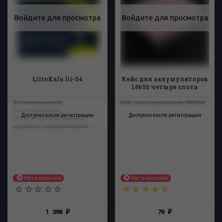
Войдите для просмотра
Войдите для просмотра
LiitoKala lii-S4
Кейс для аккумуляторов
18650 четыре слота
Это инновационное,
Кейс для аккумуляторов 18650х4
интеллектуальное,
Доступно после регистрации
Доступно после регистрации
четырехканальное зарядное
устройство с автоматическим...
Нет в наличии
Нет в наличии
1 390
70
₽
₽