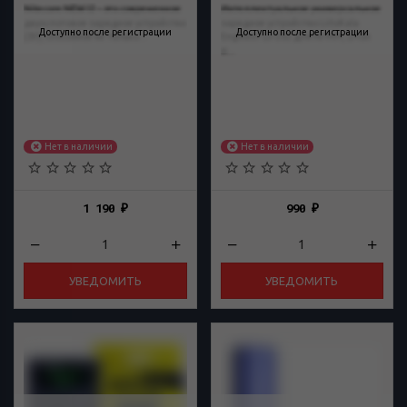
Nitecore NEW I2 – это современное
Интеллектуальное универсальное
двухслотовое зарядное устройство
зарядное устройство LiitoKala
Доступно после регистрации
Доступно после регистрации
(ЗУ), способное не только...
Engineer Lii-202 для Ni-MH, Li-ion
и...
Нет в наличии
Нет в наличии
1 190
990
₽
₽
УВЕДОМИТЬ
УВЕДОМИТЬ