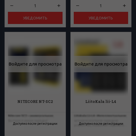
УВЕДОМИТЬ
УВЕДОМИТЬ
Войдите для просмотра
Войдите для просмотра
NITECORE NT-SC2
LiitoKala lii-L4
Nitecore SC2 – универсальная,
Liitokala Lii-L4 - Интеллектуальное,
быстрая и умная зарядка!
четырехканальное зарядное
Доступно после регистрации
Доступно после регистрации
устройство, позволяет заряжать...