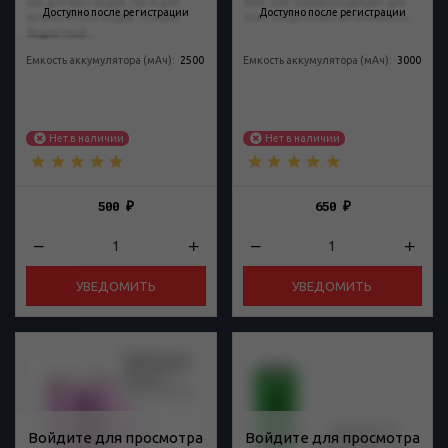
как для бокс модов, так и для
mAh, 20A. Хорошо подходят для
Доступно после регистрации
Доступно после регистрации
механических модов. Лучший
плат, когда важна автономность.
бюджетный...
Емкость аккумулятора (мАч)
:
2500
Емкость аккумулятора (мАч)
:
3000
Нет в наличии
Нет в наличии
500
650
₽
₽
УВЕДОМИТЬ
УВЕДОМИТЬ
Войдите для просмотра
Войдите для просмотра