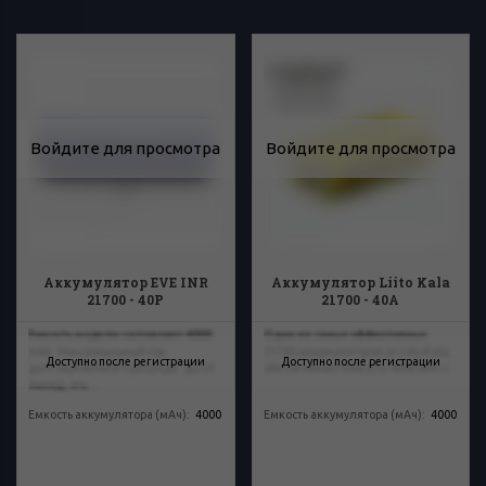
Войдите для просмотра
Войдите для просмотра
Аккумулятор EVE INR
Аккумулятор Liito Kala
21700 - 40P
21700 - 40A
Емкость модели составляет 4000
Один из самых эффективных
mAh. Максимальный ток
21700 аккумуляторов от Liito Kala,
Доступно после регистрации
Доступно после регистрации
долговременного разряда - до 50
обеспечивает емкость 4000 мАч с...
Ампер, это...
Емкость аккумулятора (мАч)
:
4000
Емкость аккумулятора (мАч)
:
4000