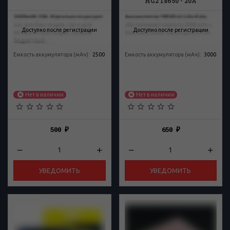
HG2 18650 - 20А
2600mAh 20A. Идеально подходит
Аккумулятор 18560 от Liito Kala,
как для бокс модов, так и для
обеспечивает емкость 3000 мАч с
Доступно после регистрации
Доступно после регистрации
механических модов. Лучший
максимальной токоотдачей 20А.
бюджетный...
Емкость аккумулятора (мАч)
:
2500
Емкость аккумулятора (мАч)
:
3000
Нет в наличии
Нет в наличии
500
650
₽
₽
УВЕДОМИТЬ
УВЕДОМИТЬ