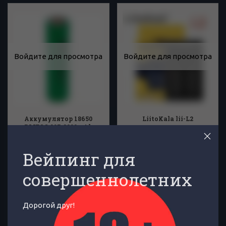
Войдите для просмотра
Войдите для просмотра
Аккумулятор 18650
LiitoKala lii-L2
DMEGC 30P 3000mAh
Аккумулятор 18650 с заводской
Интеллектуальное зарядное
маркировкой и серийным
устройство LiitoKala Lii-L2 -
Вейпинг для
Доступно после регистрации
Доступно после регистрации
номером производителя DMEGC.
универсальное зарядное
Протестированы...
устройство с...
совершеннолетних
Емкость аккумулятора (мАч)
:
3000
Дорогой друг!
Нет в наличии
Нет в наличии