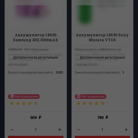
Аккумулятор 18650
Аккумулятор 18650 Sony
Samsung 30Q 3000mAh
Murata VTC6
3000mAh, 15A. Идеальная
Новая модель добирается до
альтернатива VTC6, немного даже
ёмкости в 3000 мАч, но при этом
Доступно после регистрации
Доступно после регистрации
превосходящая. Лучшие
предлагает пользователям
автономные...
гораздо более...
Емкость аккумулятора (мАч)
:
3000
Емкость аккумулятора (мАч)
:
3
Нет в наличии
Нет в наличии
650
700
₽
₽