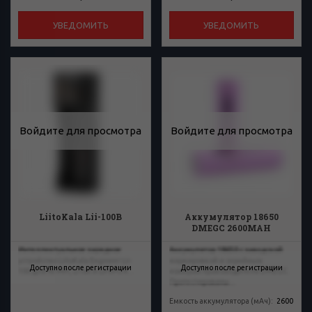
УВЕДОМИТЬ
УВЕДОМИТЬ
Войдите для просмотра
Войдите для просмотра
LiitoKala Lii-100B
Аккумулятор 18650
DMEGC 2600MAH
Интеллектуальное зарядное
Аккумулятор 18650 с заводской
устройство LiitoKala Engineer Lii-
маркировкой и серийным
Доступно после регистрации
Доступно после регистрации
100 для Ni-MH, Li-ion и LiFePO4...
номером производителя DMEGC.
Протестированы...
Емкость аккумулятора (мАч)
:
2600