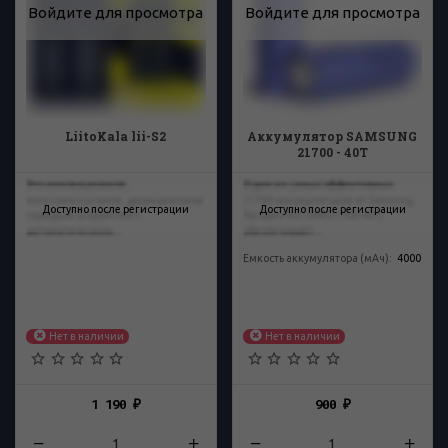
Войдите для просмотра
Войдите для просмотра
LiitoKala lii-S2
Аккумулятор SAMSUNG
21700 - 40T
Это инновационное,
Один из самых эффективных
интеллектуальное, двухканальное
21700 аккумуляторов от Samsung,
Доступно после регистрации
Доступно после регистрации
зарядное устройство с
батарея 40T (INR21700-40T)
автоматическим...
обеспечивает...
Емкость аккумулятора (мАч)
:
4000
Нет в наличии
Нет в наличии
1 190
900
₽
₽