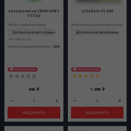
Аккумулятор 18650 SONY
LiitoKala lii-402
VTC6A
VTC6A – новое поколение
Интеллектуальное универсальное
аккумуляторов от Sony. Данные
зарядное устройство LiitoKala
Доступно после регистрации
Доступно после регистрации
высокотоковые ячейки имеют
Engineer Lii-402 для Ni-MH, Li-ion
токоотдачу в 35...
и...
Емкость аккумулятора (мАч)
:
3000
Нет в наличии
Нет в наличии
690
1 290
₽
₽
УВЕДОМИТЬ
УВЕДОМИТЬ