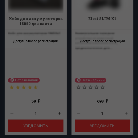
Кейс для аккумуляторов
Efest SLIM K1
18650 два слота
Кейс для аккумуляторов 18650х2
Универсальное зарядное
устройство от известной
Доступно после регистрации
Доступно после регистрации
китайской компании Efest,
предназначенное для...
Нет в наличии
Нет в наличии
50
690
₽
₽
УВЕДОМИТЬ
УВЕДОМИТЬ