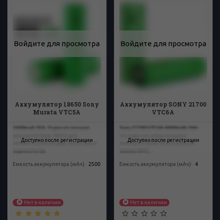
Войдите для просмотра
Войдите для просмотра
Аккумулятор 18650 Sony
Аккумулятор SONY 21700
Murata VTC5A
VTC6A
2600mah 35A. Один из лучших
Sony 21700 VTC6A 4000mAh 30A -
аккумуляторов 18650 для
это один из самых мощных
Доступно после регистрации
Доступно после регистрации
механических модов, последов и
аккумуляторов на безопасной
варивольтов.
химии NMC...
Емкость аккумулятора (мАч)
:
2500
Емкость аккумулятора (мАч)
:
4
Нет в наличии
Нет в наличии