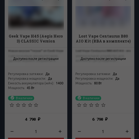
Geek Vape H45 (Aegis Hero
Lost Vape Centaurus B80
3) CLASSIC Version
AIO Kit (RBA в комплекте)
Новая версия "героя" от Geek Vape
Lost Vape Centaurus B80 AIO Kit - это
с увеличенным аккумулятором,
универсальное устройство для
Доступно после регистрации
Доступно после регистрации
удобной верхней заправкой и...
вейпинга с регулируемой...
Регулировка затяжки
:
Да
Регулировка затяжки
:
Да
Регулировка мощности
:
Да
Регулировка мощности
:
Да
Емкость аккумулятора (мАч)
:
1400
Мощность
:
80 Вт
Мощность
:
45 Вт
В наличии
В наличии
4 790
6 790
₽
₽