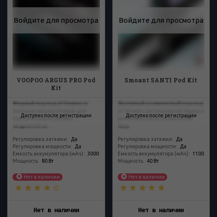
Войдите для просмотра
Войдите для просмотра
VOOPOO ARGUS PRO Pod
Smoant SANTI Pod Kit
Kit
Мощный под мод от Voopoo со
Доступный и компактный под-мод
большим аккумулятором для
от Smoant с регулировкой обдува и
Доступно после регистрации
Доступно после регистрации
классических и солевых
возможностью установить RBA
жидкостей на...
базу.
Регулировка затяжки
:
Да
Регулировка затяжки
:
Да
Регулировка мощности
:
Да
Регулировка мощности
:
Да
Емкость аккумулятора (мАч)
:
3000
Емкость аккумулятора (мАч)
:
1100
Мощность
:
80 Вт
Мощность
:
40 Вт
Нет в наличии
Нет в наличии
Нет в наличии
Нет в наличии