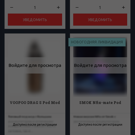
УВЕДОМИТЬ
УВЕДОМИТЬ
НОВОГОДНЯЯ ЛИКВИДАЦИЯ
Войдите для просмотра
Войдите для просмотра
VOOPOO DRAG S Pod Mod
SMOK Nfix-mate Pod
Топовый под мод с большим
Новая версия Nfix от Smok с
аккумулятором и отличными
увеличенным аккумулятором.
Доступно после регистрации
Доступно после регистрации
испарителями! Работает как от
затяжки, так и...