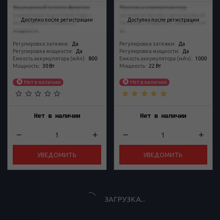
Защищенный по всем фронтам
Простая и компактная под-
компактный под от Geek Vape с
система от Nevoks с регулировкой
Доступно после регистрации
Доступно после регистрации
регулировкой затяжки и
затяжки и мощности. Работает как
мощности.
от...
Регулировка затяжки
:
Да
Регулировка затяжки
:
Да
Регулировка мощности
:
Да
Регулировка мощности
:
Да
Емкость аккумулятора (мАч)
:
800
Емкость аккумулятора (мАч)
:
1000
Мощность
:
30 Вт
Мощность
:
22 Вт
Нет в наличии
Нет в наличии
Нет в наличии
Нет в наличии
УВЕДОМИТЬ
УВЕДОМИТЬ
ЗАГРУЗКА...