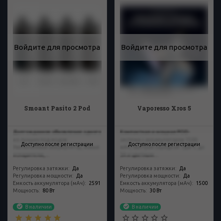
Войдите для просмотра
Войдите для просмотра
Smoant Pasito 2 Pod
Vaporesso Xros 5
Долгожданное обновление одного
Компактная и мощная POD-
из лучших под модов.
система с аккумулятором 1500
Доступно после регистрации
Доступно после регистрации
Увеличенный аккумулятор, новые
мАч, быстрой зарядкой Type-C до
испарители,...
3А и цветным...
Регулировка затяжки
:
Да
Регулировка затяжки
:
Да
Регулировка мощности
:
Да
Регулировка мощности
:
Да
Емкость аккумулятора (мАч)
:
2591
Емкость аккумулятора (мАч)
:
1500
Мощность
:
80 Вт
Мощность
:
30 Вт
В наличии
В наличии