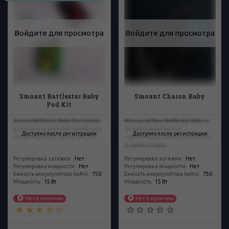
Войдите для просмотра
Войдите для просмотра
Smoant Battlestar Baby
Smoant Charon Baby
Pod Kit
Smoant Battlestar Baby Pod System
Младший брат Battlestar Baby от
Kit весьма интересное устройство,
Smoant с практически
Доступно после регистрации
Доступно после регистрации
которое приятно удивит многих...
идентичными характеристиками
и симпатичным...
Регулировка затяжки
:
Нет
Регулировка затяжки
:
Нет
Регулировка мощности
:
Нет
Регулировка мощности
:
Нет
Емкость аккумулятора (мАч)
:
750
Емкость аккумулятора (мАч)
:
750
Мощность
:
15 Вт
Мощность
:
15 Вт
Нет в наличии
Нет в наличии