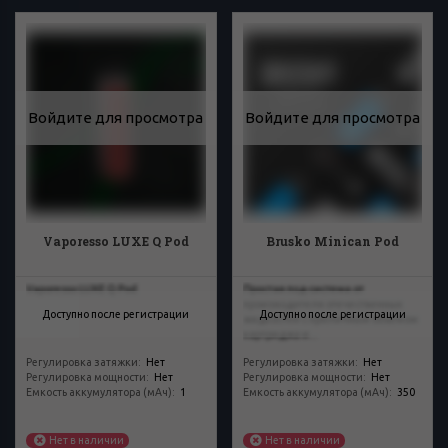
Войдите для просмотра
Войдите для просмотра
Vaporesso LUXE Q Pod
Brusko Minican Pod
Vaporesso LUXE Q Pod
Простая под-система от
производителя отечественных
Доступно после регистрации
Доступно после регистрации
жидкостей с приличным объемом
картриджа и...
Регулировка затяжки
:
Нет
Регулировка затяжки
:
Нет
Регулировка мощности
:
Нет
Регулировка мощности
:
Нет
Емкость аккумулятора (мАч)
:
1
Емкость аккумулятора (мАч)
:
350
Нет в наличии
Нет в наличии