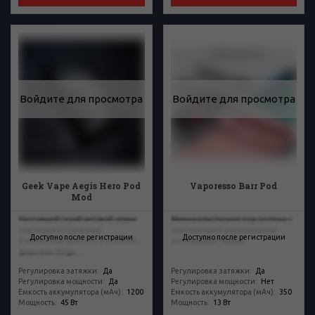
Войдите для просмотра
Войдите для просмотра
Geek Vape Aegis Hero Pod
Vaporesso Barr Pod
Mod
Настоящий герой хитовой серии
Минималистичная под-система с
под модов от Geekvape.
оригинальной возможностью
Доступно после регистрации
Доступно после регистрации
Компактный симпотяга со всеми
регулировки обдува.
фишками Aeigs...
Регулировка затяжки
:
Да
Регулировка затяжки
:
Да
Регулировка мощности
:
Да
Регулировка мощности
:
Нет
Емкость аккумулятора (мАч)
:
1200
Емкость аккумулятора (мАч)
:
350
Мощность
:
45 Вт
Мощность
:
13 Вт