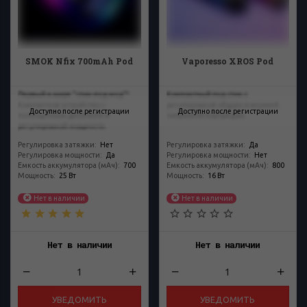
SMOK Nfix 700mAh Pod
Vaporesso XROS Pod
Первый в мире "стик-под-мод"!
Компактный под стик с
Компактное устройство с
регулировкой обдува и верхней
Доступно после регистрации
Доступно после регистрации
полноценным дисплеем и
заправкой картриджа.
регулировкой мощности.
Регулировка затяжки
:
Нет
Регулировка затяжки
:
Да
Регулировка мощности
:
Да
Регулировка мощности
:
Нет
Емкость аккумулятора (мАч)
:
700
Емкость аккумулятора (мАч)
:
800
Мощность
:
25 Вт
Мощность
:
16 Вт
Нет в наличии
Нет в наличии
Нет в наличии
Нет в наличии
УВЕДОМИТЬ
УВЕДОМИТЬ