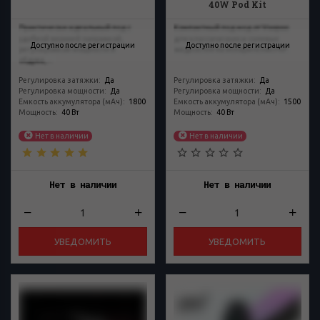
40W Pod Kit
Практически идеальный под с
Компактный под мод от Voopoo
удобной верхней заправкой,
для классических и солевых
Доступно после регистрации
Доступно после регистрации
регулировкой мощности и
жидкостей на испарителях PnP.
обдува,...
Регулировка затяжки
:
Да
Регулировка затяжки
:
Да
Регулировка мощности
:
Да
Регулировка мощности
:
Да
Емкость аккумулятора (мАч)
:
1800
Емкость аккумулятора (мАч)
:
1500
Мощность
:
40 Вт
Мощность
:
40 Вт
Нет в наличии
Нет в наличии
Нет в наличии
Нет в наличии
УВЕДОМИТЬ
УВЕДОМИТЬ