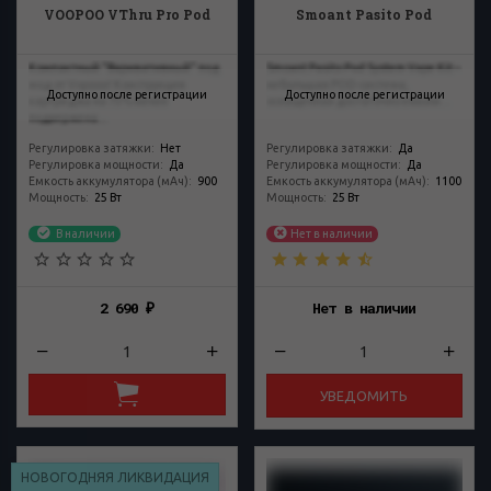
VOOPOO VThru Pro Pod
Smoant Pasito Pod
Компактный "Варивативный" под
Smoant Pasito Pod System Vape Kit –
мод от Vopooo! Конструкция
небольшая POD-система,
Доступно после регистрации
Доступно после регистрации
картриджа на 75% менее
оснащенная достаточно емким...
подвержена...
Регулировка затяжки
:
Нет
Регулировка затяжки
:
Да
Регулировка мощности
:
Да
Регулировка мощности
:
Да
Емкость аккумулятора (мАч)
:
900
Емкость аккумулятора (мАч)
:
1100
Мощность
:
25 Вт
Мощность
:
25 Вт
В наличии
Нет в наличии
2 690
Нет в наличии
₽
УВЕДОМИТЬ
НОВОГОДНЯЯ ЛИКВИДАЦИЯ