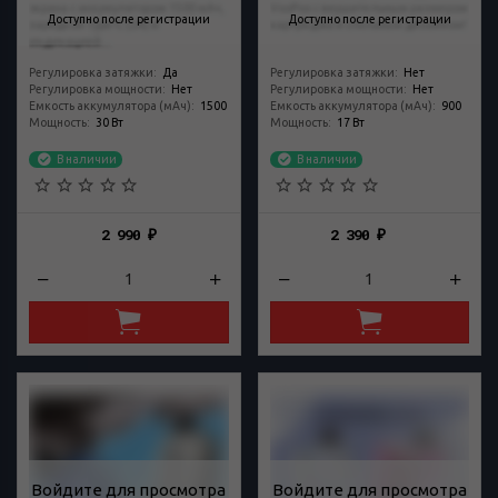
экрана с аккумулятором 1500 мАч,
VooPoo с внушительным размером
Доступно после регистрации
Доступно после регистрации
зарядкой Type-C (2А) и
картриджа и стильным дизайном!
индикацией...
Регулировка затяжки
:
Да
Регулировка затяжки
:
Нет
Регулировка мощности
:
Нет
Регулировка мощности
:
Нет
Емкость аккумулятора (мАч)
:
1500
Емкость аккумулятора (мАч)
:
900
Мощность
:
30 Вт
Мощность
:
17 Вт
В наличии
В наличии
2 990
2 390
₽
₽
Войдите для просмотра
Войдите для просмотра