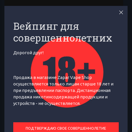
Вейпинг для
совершеннолетних
Дорогой друг!
Продажа в магазине Zapar Vape Shop
осуществляется только лицам старше 18 лет и
при предъявлении паспорта. Дистанционная
итайская компания
Vaporesso
продажа никотинсодержащей продукции и
представила свое
очередное
устройств - не осуществляется.
устройство из линейки Target.
Новинка, состоящая из боксмода,
ПОДТВЕРЖДАЮ СВОЕ СОВЕРШЕННОЛЕТИЕ