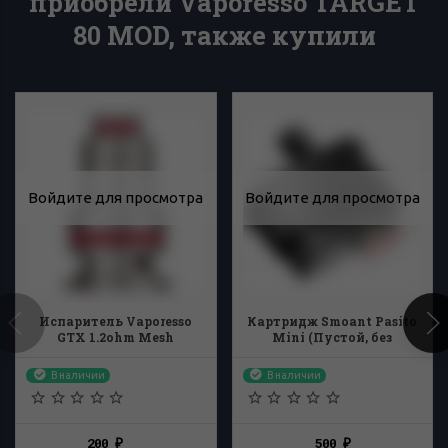
приобрели Vaporesso TARGET
80 MOD, также купили
Войдите для просмотра
Войдите для просмотра
Испаритель Vaporesso
Картридж Smoant Pasito
GTX 1.2ohm Mesh
Mini (Пустой, без
испарителя)
В наличии
В наличии
200
500
₽
₽