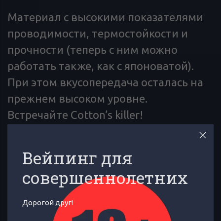
Материал с высокими показателями
проводимости, термостойкости и
прочности (теперь с ним можно
работать также, как с японоватой).
При этом вкусопередача осталась на
прежнем высоком уровне.
Встречайте Cotton’s killer!
Упаковка 1 пластик 8х6 см!
Вейпинг для
ОТЗЫВЫ
ОБЗОР
32
совершеннолетних
Дорогой друг!