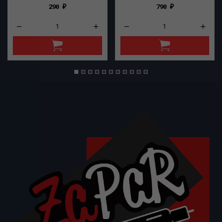
290
790
₽
₽