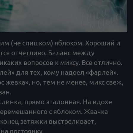
им (не слишком) яблоком. Хороший и
тся отчетливо. Баланс между
каких вопросов к миксу. Все отлично.
ей» для тех, кому надоел «фарлей».
 жевка», но, тем не менее, микс свеж,
ван.
слинка, прямо эталонная. На вдохе
перемешанного с яблоком. Жвачка
 конец затяжки выстреливает,
на постоянку.