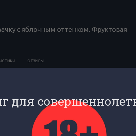
ачку с яблочным оттенком. Фруктовая
РИСТИКИ
ОТЗЫВЫ
ivalacloud
г для совершеннолет
блочным оттенком. Фруктовая сладость с