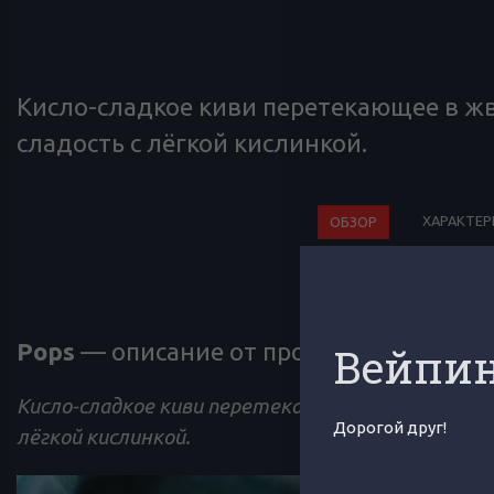
Кисло-сладкое киви перетекающее в жв
сладость с лёгкой кислинкой.
ХАРАКТЕ
ОБЗОР
Обзор от V
Pops
— описание от производителя:
Вейпин
Кисло-сладкое киви перетекающее в жвачку с я
Дорогой друг!
лёгкой кислинкой.