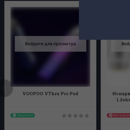
Войдите для просмотра
Вой
VOOPOO VThru Pro Pod
Испари
1.2oh
В наличии
Нет в нал