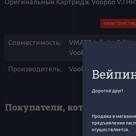
Оригинальный Картридж Voopoo V.THRU
ХАРАКТЕРИСТИК
Совместимость
:
VMATE Infinity Editi
VooPoo VMATE E
Производитель
:
VooPoo
Вейпин
Дорогой друг!
Покупатели, которые приоб
Продажа в магазине
предъявлении пасп
осуществляется.