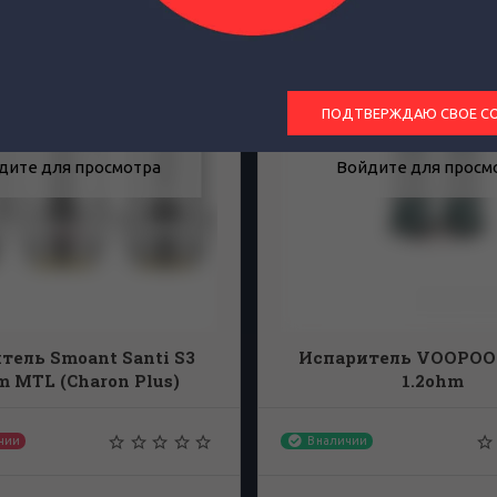
ПОДТВЕРЖДАЮ СВОЕ С
дите для просмотра
Войдите для просм
тель Smoant Santi S3
Испаритель VOOPOO
m MTL (Charon Plus)
1.2ohm
ичии
В наличии