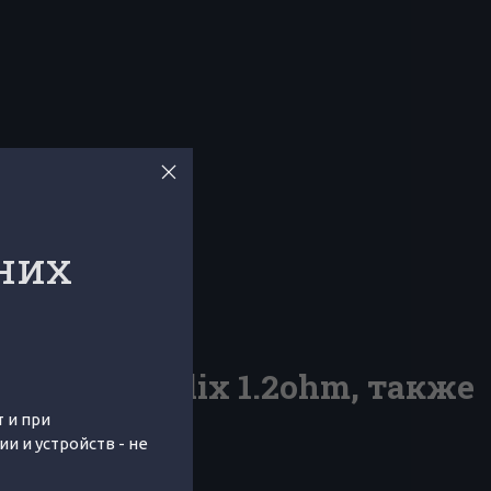
них
u GENE Helix 1.2ohm, также
 и при
 и устройств - не