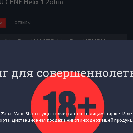
 GENE Helix 1.2ohm
ОТЗЫВЫ
И
on, VooPoo V.MATE, VooPoo V.THRU,
г для совершеннолет
рели Картридж VOOPOO VThr
купили
 Zapar Vape Shop осуществляется только лицам старше 18 лет
орта. Дистанционная продажа никотинсодержащей продукции