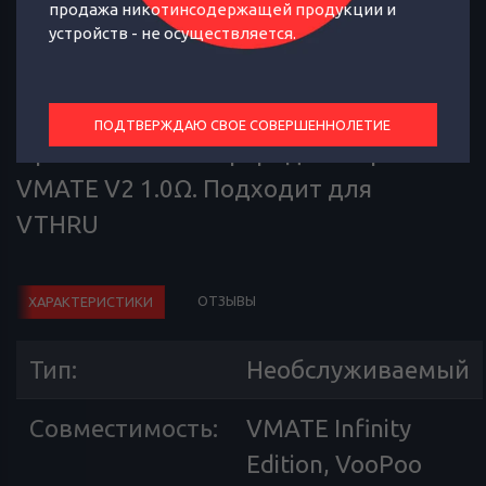
продажа никотинсодержащей продукции и
устройств - не осуществляется.
ПОДТВЕРЖДАЮ СВОЕ СОВЕРШЕННОЛЕТИЕ
Оригинальный Картридж Voopoo
VMATE V2 1.0Ω. Подходит для
VTHRU
ОТЗЫВЫ
ХАРАКТЕРИСТИКИ
Тип
:
Необслуживаемый
Совместимость
:
VMATE Infinity
Edition, VooPoo