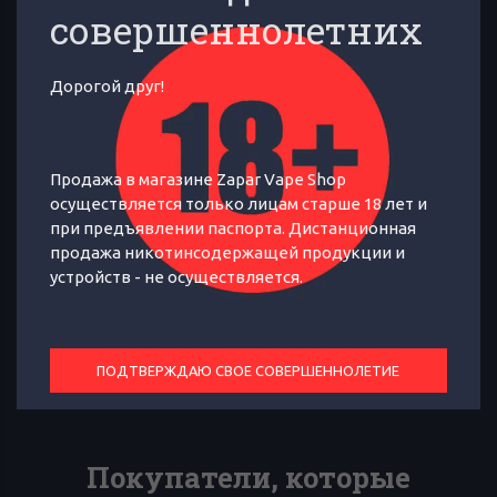
совершеннолетних
Дорогой друг!
Кейс для аккумуляторов 18650х2
Продажа в магазине Zapar Vape Shop
осуществляется только лицам старше 18 лет и
при предъявлении паспорта. Дистанционная
ОТЗЫВЫ
ОБЗОР
7
продажа никотинсодержащей продукции и
устройств - не осуществляется.
Кейс для двух аккумуляторов типа
18650
ПОДТВЕРЖДАЮ СВОЕ СОВЕРШЕННОЛЕТИЕ
Покупатели, которые