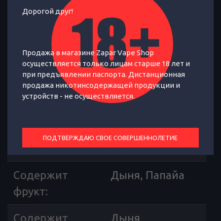
Дорогой друг!
Экзотический микс из сочной дыни и
Продажа в магазине Zapar Vape Shop
осуществляется только лицам старше 18 лет и
терпкой папайи
при предъявлении паспорта. Дистанционная
продажа никотинсодержащей продукции и
устройств - не осуществляется.
ОТЗЫВЫ
ХАРАКТЕРИСТИКИ
Страна
Россия
ПОДТВЕРЖДАЮ СВОЕ СОВЕРШЕННОЛЕТИЕ
производителя
:
Содержит
Дыня, Папайа
фрукт
:
Содержит
Дыня