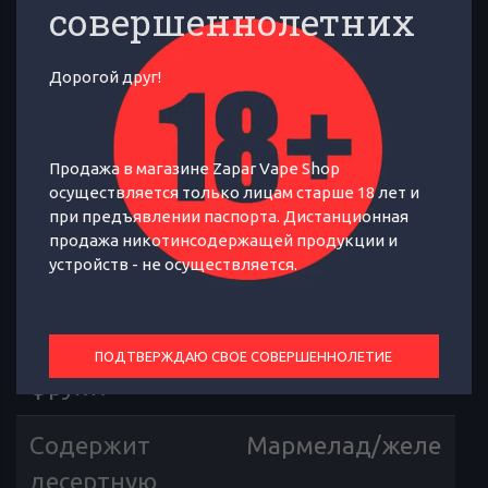
совершеннолетних
Дорогой друг!
Яблоко с мармеладной сердцевиной
Продажа в магазине Zapar Vape Shop
ОТЗЫВЫ
ХАРАКТЕРИСТИКИ
1
осуществляется только лицам старше 18 лет и
при предъявлении паспорта. Дистанционная
продажа никотинсодержащей продукции и
Страна
Россия
устройств - не осуществляется.
производителя
:
Содержит
Яблоко
ПОДТВЕРЖДАЮ СВОЕ СОВЕРШЕННОЛЕТИЕ
фрукт
:
Содержит
Мармелад/желе
десертную