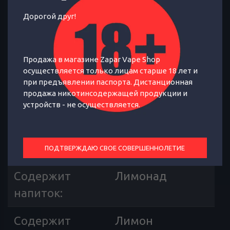
Лимонад с красной смородиной
Дорогой друг!
ОТЗЫВЫ
ХАРАКТЕРИСТИКИ
Продажа в магазине Zapar Vape Shop
осуществляется только лицам старше 18 лет и
при предъявлении паспорта. Дистанционная
Страна
Россия
продажа никотинсодержащей продукции и
производителя
:
устройств - не осуществляется.
Содержит
Смородина
ягоду
:
ПОДТВЕРЖДАЮ СВОЕ СОВЕРШЕННОЛЕТИЕ
Содержит
Лимонад
напиток
:
Содержит
Лимон