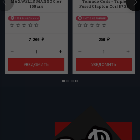
MAXWELLS MANGO 0 мг
Tornado Coils - Triple
100 мл
Fused Clapton Coil № 23
(0,25 Ом)
Нет в наличии
Нет в наличии
7 200
250
₽
₽
УВЕДОМИТЬ
УВЕДОМИТЬ