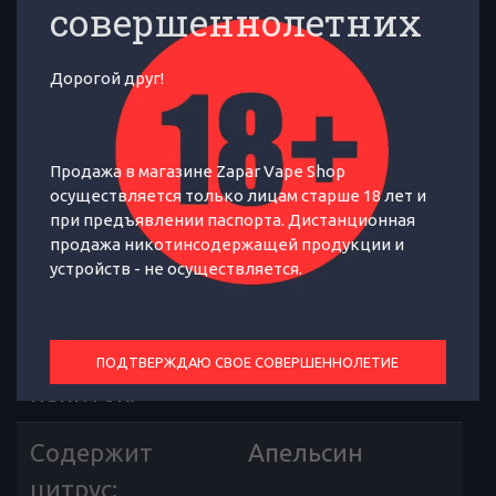
совершеннолетних
Дорогой друг!
Ледяная Фанта
Продажа в магазине Zapar Vape Shop
ОТЗЫВЫ
ХАРАКТЕРИСТИКИ
осуществляется только лицам старше 18 лет и
при предъявлении паспорта. Дистанционная
продажа никотинсодержащей продукции и
Страна
Россия
устройств - не осуществляется.
производителя
:
Содержит
Фанта
ПОДТВЕРЖДАЮ СВОЕ СОВЕРШЕННОЛЕТИЕ
напиток
:
Содержит
Апельсин
цитрус
: