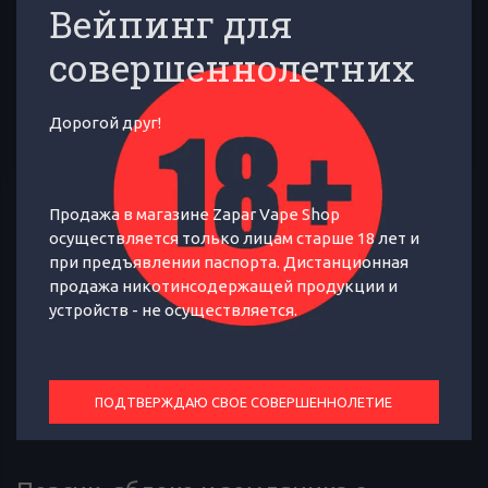
Вейпинг для
совершеннолетних
УВЕДОМИТЬ О ПОСТУПЛЕНИИ
Дорогой друг!
Задать вопрос по товару
Продажа в магазине Zapar Vape Shop
осуществляется только лицам старше 18 лет и
Отличный сервис
при предъявлении паспорта. Дистанционная
продажа никотинсодержащей продукции и
Профессиональная консультация, индивидуальная поддержка,
устройств - не осуществляется.
дружеский совет по эксплуатации - это к нам!
ПОДТВЕРЖДАЮ СВОЕ СОВЕРШЕННОЛЕТИЕ