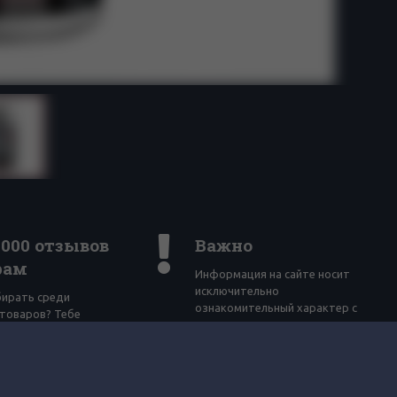
4000 отзывов
Важно
рам
Информация на сайте носит
исключительно
бирать среди
ознакомительный характер с
товаров? Тебе
возможностью зарезервировать
огочисленные отзывы
товары без возможности онлайн
по вейпингу!
покупки и дистанционной
продажи.