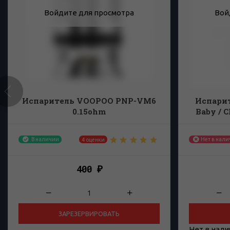
Войдите для просмотра
Вой
Испаритель VOOPOO PNP-VM6
Испарит
0.15ohm
Baby / C
В наличии
Нет в нал
4 оценки
400
₽
ЗАРЕЗЕРВИРОВАТЬ
Нет в нал