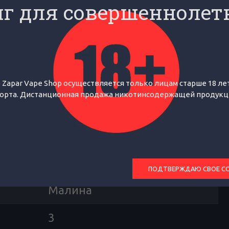
г для совершеннолет
а и спелой малины, дополненное
 Zapar Vape Shop осуществляется только лицам старше 18 лет
орта. Дистанционная продажа никотинсодержащей продукции
ОТЗЫВЫ
И
Россия
Яблоко
ПОДТВЕРЖДАЮ СВОЕ С
Малина
3