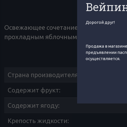
Вейпин
Дорогой друг!
Освежающее сочетание сладкого арбуз
прохладным яблочным соком
Продажа в магазине
предъявлении пасп
ХАРАКТЕРИСТИК
осуществляется.
Страна производителя
:
Содержит фрукт
:
Содержит ягоду
:
Крепость жидкости
: