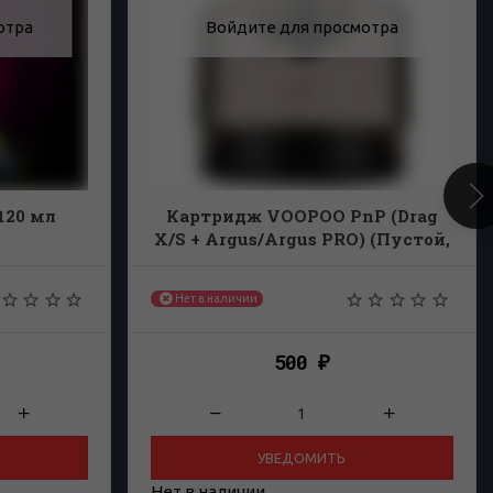
отра
Войдите для просмотра
 120 мл
Картридж VOOPOO PnP (Drag
X/S + Argus/Argus PRO) (Пустой,
без испарителя)
Нет в наличии
500
₽
УВЕДОМИТЬ
Нет в наличии