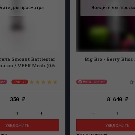
дите для просмотра
Войдите для просм
ель Smoant Battlestar
Big Bro - Berry Bliss
haron / VEER Mesh (0.6
ohm)
ичии
Нет в наличии
3 оценки
350
8 640
₽
₽
УВЕДОМИТЬ
УВЕДОМИТЬ
ичии
Нет в наличии