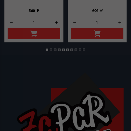
560
690
₽
₽