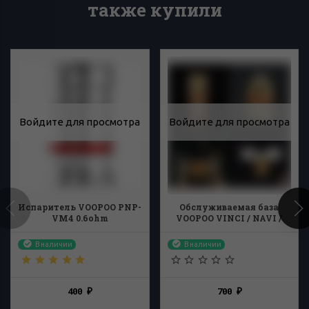
также купили
Войдите для просмотра
Войдите для просмотра
Испаритель VOOPOO PNP-
Обслуживаемая база
VM4 0.6ohm
VOOPOO VINCI / NAVI /
PnP AIO / PM80 /R80 RBA
В наличии
В наличии
400
700
₽
₽