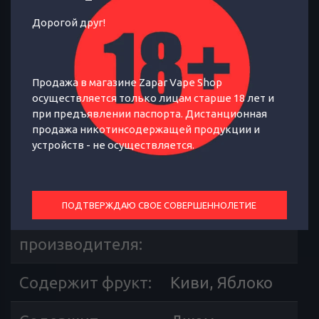
Дорогой друг!
ТЕГИ:
ЖИДКОСТИ ДЛЯ ПОД-СИСТЕМ
Продажа в магазине Zapar Vape Shop
осуществляется только лицам старше 18 лет и
Невероятно вкусный и ароматный
при предъявлении паспорта. Дистанционная
джем из яблок и киви.
продажа никотинсодержащей продукции и
устройств - не осуществляется.
ОТЗЫВЫ
ХАРАКТЕРИСТИКИ
ПОДТВЕРЖДАЮ СВОЕ СОВЕРШЕННОЛЕТИЕ
Страна
Россия
производителя
:
Содержит фрукт
:
Киви, Яблоко