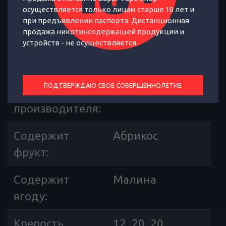
осуществляется только лицам старше 18 лет и
ОТЗЫВЫ
ХАРАКТЕРИСТИКИ
при предъявлении паспорта. Дистанционная
продажа никотинсодержащей продукции и
устройств - не осуществляется.
Линейка
Glitch Sauce
жидкостей
:
ПОДТВЕРЖДАЮ СВОЕ СОВЕРШЕННОЛЕТИЕ
Страна
Россия
производителя
:
Содержит
Абрикос
фрукт
:
Содержит
Малина
ягоду
:
Крепость
12, 20, 20