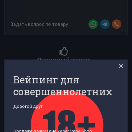
Задать вопрос по товару
Более 4000 отзывов к товарам
,
Сложно выбирать среди множества товаров? Тебе помогут
многочисленные отзывы товарищей по вейпингу!
Вейпинг для
совершеннолетних
Дорогой друг!
Ледяная малина с абрикосом
Продажа в магазине Zapar Vape Shop