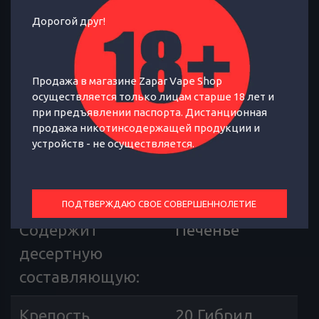
Дорогой друг!
Свежеиспеченное карамельное
печенье
Продажа в магазине Zapar Vape Shop
осуществляется только лицам старше 18 лет и
при предъявлении паспорта. Дистанционная
ОТЗЫВЫ
ХАРАКТЕРИСТИКИ
продажа никотинсодержащей продукции и
устройств - не осуществляется.
Страна
Россия
производителя
:
ПОДТВЕРЖДАЮ СВОЕ СОВЕРШЕННОЛЕТИЕ
Содержит
Печенье
десертную
составляющую
:
Крепость
20 Гибрид