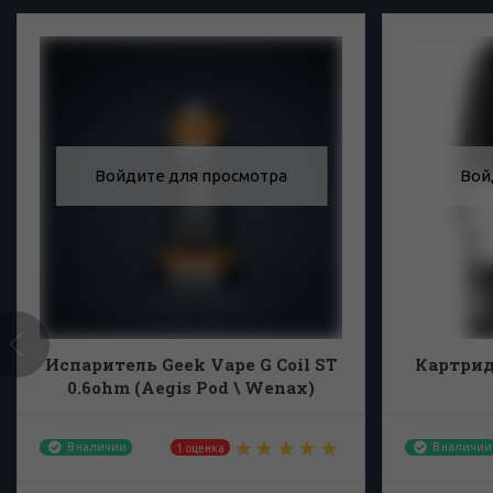
Войдите для просмотра
Вой
Испаритель Geek Vape G Coil ST
Картрид
0.6ohm (Aegis Pod \ Wenax)
В наличии
В наличии
1 оценка