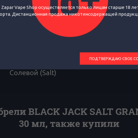
20
 Zapar Vape Shop осуществляется только лицам старше 18 лет
орта. Дистанционная продажа никотинсодержащей продукции
30
Выпечка, Алкогольные, Табачные
Табачные
ПОДТВЕРЖДАЮ СВОЕ С
Солевой (Salt)
брели BLACK JACK SALT GRA
30 мл, также купили