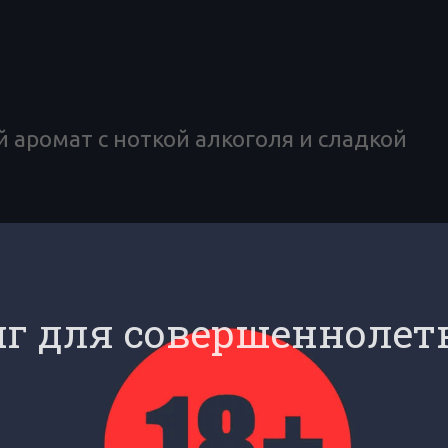
 аромат с ноткой алкоголя и сладкой
ОТЗЫВЫ
И
Россия
г для совершеннолет
Табак
Пирог/кекс