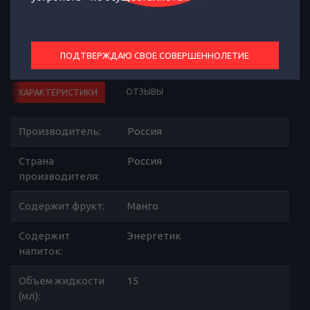
ПОДТВЕРЖДАЮ СВОЕ СОВЕРШЕННОЛЕТИЕ
ОТЗЫВЫ
ХАРАКТЕРИСТИКИ
Производитель
:
Россия
Страна
Россия
производителя
:
Содержит фрукт
:
Манго
Содержит
Энергетик
напиток
:
Объем жидкости
15
(мл)
: