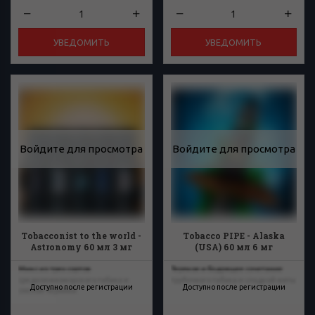
УВЕДОМИТЬ
УВЕДОМИТЬ
Войдите для просмотра
Войдите для просмотра
Tobacconist to the world -
Tobacco PIPE - Alaska
Astronomy 60 мл 3 мг
(USA) 60 мл 6 мг
(USA)
Микс из трех сортов
Терпкое и бодрящее сочетание
средиземноморского табака и
трубочного табака и сладкой мяты
Доступно после регистрации
Доступно после регистрации
спелой черники.