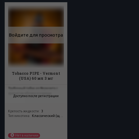
Войдите для просмотра
Tobacco PIPE - Vermont
(USA) 60 мл 3 мг
Трубочный табак из Вермонта с
ароматом яблока и корицы
Доступно после регистрации
Крепость жидкости
:
3
Тип никотина
:
Классический (щелочной)
Нет в наличии