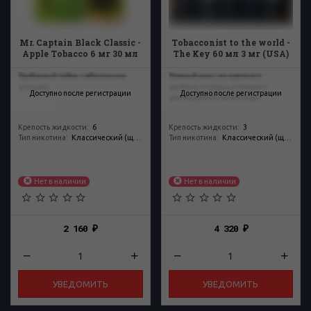
Mr. Captain Black Classic -
Tobacconist to the world -
Apple Tobacco 6 мг 30 мл
The Key 60 мл 3 мг (USA)
Трубочный табак с яблочными
Пряный микс из крепкого
нотками.
сербского табака и темного
Доступно после регистрации
Доступно после регистрации
швейцарского шоколада.
Крепость жидкости
:
6
Крепость жидкости
:
3
Тип никотина
:
Классический (щелочной)
Тип никотина
:
Классический (щелочной)
Нет в наличии
Нет в наличии
2 160
4 320
₽
₽
УВЕДОМИТЬ
УВЕДОМИТЬ