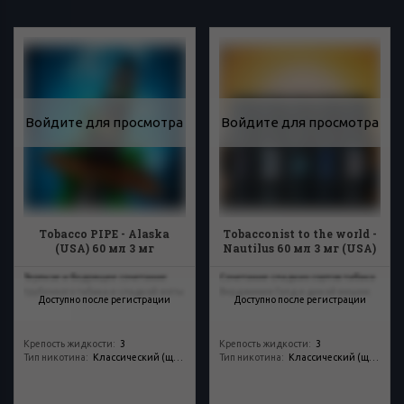
Войдите для просмотра
Войдите для просмотра
Tobacco PIPE - Alaska
Tobacconist to the world -
(USA) 60 мл 3 мг
Nautilus 60 мл 3 мг (USA)
Терпкое и бодрящее сочетание
Сочетание сладких сортов табака
трубочного табака и сладкой мяты
Вирджиния Голд и дикой вишни.
Доступно после регистрации
Доступно после регистрации
Крепость жидкости
:
3
Крепость жидкости
:
3
Тип никотина
:
Классический (щелочной)
Тип никотина
:
Классический (щелочной)