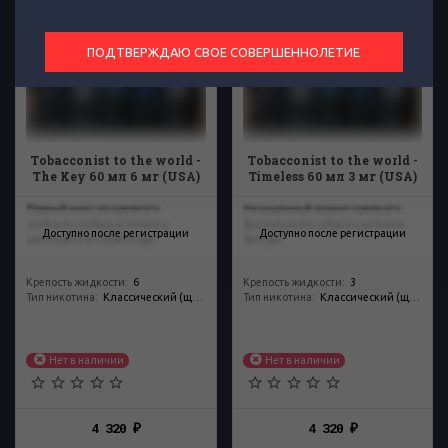
Войдите для просмотра
Войдите для просмотра
ПОДТВЕРЖДАЮ СВОЕ СОВЕРШЕННОЛЕТИЕ
Tobacconist to the world -
Tobacconist to the world -
The Key 60 мл 6 мг (USA)
Timeless 60 мл 3 мг (USA)
Пряный микс из крепкого
Насыщенный аромат крепкого
сербского табака и темного
бразильского табака с нотками
Доступно после регистрации
Доступно после регистрации
швейцарского шоколада.
бренди.
Крепость жидкости
:
6
Крепость жидкости
:
3
Тип никотина
:
Классический (щелочной)
Тип никотина
:
Классический (щелочной)
Нет в наличии
Нет в наличии
4 320
4 320
₽
₽