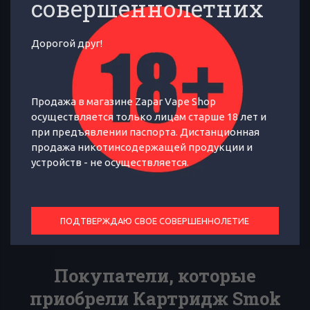
совершеннолетних
Оригинальный картридж для Smok
Дорогой друг!
ACRO Mesh 0.8ohm
Продажа в магазине Zapar Vape Shop
ОТЗЫВЫ
ХАРАКТЕРИСТИКИ
осуществляется только лицам старше 18 лет и
при предъявлении паспорта. Дистанционная
продажа никотинсодержащей продукции и
Совместимость
:
Smok ACRO
устройств - не осуществляется.
Производитель
:
Smok
ПОДТВЕРЖДАЮ СВОЕ СОВЕРШЕННОЛЕТИЕ
Покупатели, которые
приобрели Картридж Smok