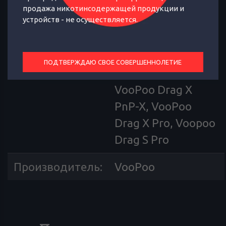
VooPoo Argus Pro,
продажа никотинсодержащей продукции и
устройств - не осуществляется.
VooPoo Argus X,
VooPoo Drag S,
VooPoo Drag S PnP-
ПОДТВЕРЖДАЮ СВОЕ СОВЕРШЕННОЛЕТИЕ
S, VooPoo Drag X,
VooPoo Drag X
PnP-X, VooPoo
Drag X Pro, Voopoo
Drag S Pro
Производитель
:
VooPoo