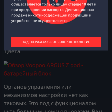
ITO Technology (что
осуществляется только лицам старше 18 лет и
бы это ни значило),
при предъявлении паспорта. Дистанционная
продажа никотинсодержащей продукции и
Особенности
канал для отвода
устройств - не осуществляется.
жидкости в случае
протечки
Возможные
ПОДТВЕРЖДАЮ СВОЕ СОВЕРШЕННОЛЕТИЕ
цвета
Органов управления или
механизмов настройки нет как
таковых. Это под с функционалом
чуть большим, чем у одноразки. Вам