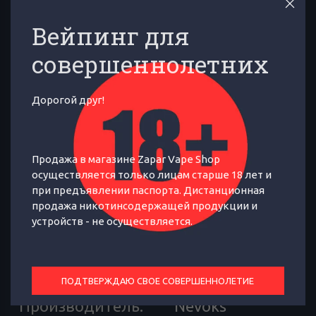
Вейпинг для
совершеннолетних
КАТЕГОРИИ:
КОМПЛЕКТУЮЩИЕ И АКСЕССУАРЫ
Дорогой друг!
ПОКАЗАТЬ БОЛЬШЕ КАТЕГОРИЙ
Оригинальный пустой Картридж
Продажа в магазине Zapar Vape Shop
Nevoks Pagee POD без испарителя
осуществляется только лицам старше 18 лет и
при предъявлении паспорта. Дистанционная
продажа никотинсодержащей продукции и
устройств - не осуществляется.
ОТЗЫВЫ
ХАРАКТЕРИСТИКИ
Совместимость
:
Nevoks Pagee
ПОДТВЕРЖДАЮ СВОЕ СОВЕРШЕННОЛЕТИЕ
Производитель
:
Nevoks