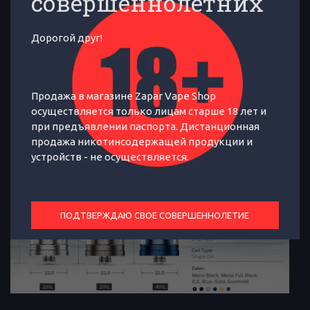
совершеннолетних
основное внимание снова уделено
дрип-типу. Экземпляр это снова
Дорогой друг!
вытянутый, однако форма
оригинальная, и теперь он
Продажа в магазине Zapar Vape Shop
комбинированный.
осуществляется только лицам старше 18 лет и
при предъявлении паспорта. Дистанционная
продажа никотинсодержащей продукции и
устройств - не осуществляется.
ПОДТВЕРЖДАЮ СВОЕ СОВЕРШЕННОЛЕТИЕ