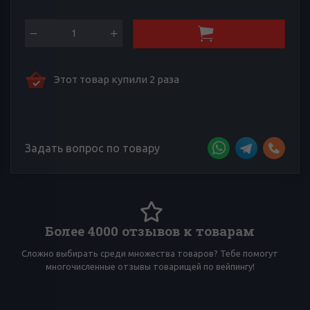
Этот товар купили 2 раза
Задать вопрос по товару
Более 4000 отзывов к товарам
Сложно выбирать среди множества товаров? Тебе помогут
И
многочисленные отзывы товарищей по вейпингу!